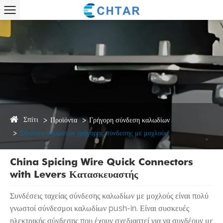
Σπίτι
Προϊόντα
Γρήγορη σύνδεση καλωδίων
Σύνδεση συρμάτων γρήγορης σύνδεσης με μοχλούς
China Spicing Wire Quick Connectors
with Levers Κατασκευαστής
Συνδέσεις ταχείας σύνδεσης καλωδίων με μοχλούς είναι πολύ
γνωστοί σύνδεσμοι καλωδίων push-in. Είναι συσκευές
ηλεκτρικής σύνδεσης που έχουν σχεδιαστεί για να συνδέουν με