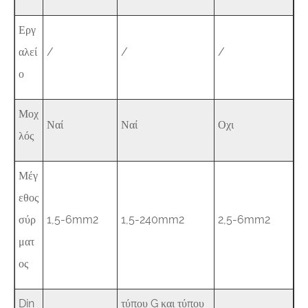
Εργ
αλεί
/
/
/
ο
Μοχ
Ναί
Ναί
Οχι
λός
Μέγ
εθος
σύρ
1,5-6mm2
1,5-240mm2
2,5-6mm2
ματ
ος
Din
τύπου G και τύπου