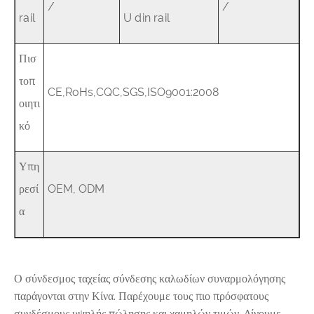
/
/
rail
U din rail
Πισ
τοπ
CE,RoHs,CQC,SGS,ISO9001:2008
οιητι
κό
Υπη
ρεσί
OEM, ODM
α
Ο σύνδεσμος ταχείας σύνδεσης καλωδίων συναρμολόγησης
παράγονται στην Κίνα. Παρέχουμε τους πιο πρόσφατους
συνδέσμους υψηλής πώλησης και χαμηλών τιμών. Δίνουμε