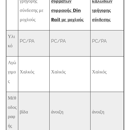
γρήγορης
συρμάτων
καλωδίων
σύνδεσης με
συρραφής Din
γρήγορης
μοχλούς
Rail με μοχλούς
σύνδεσης
Υλι
PC/PA
PC/PA
PC/PA
κό
Αγώ
γιμο
Χαλκός
Χαλκός
Χαλκός
ς
Μέθ
οδος
βίδα
άνοιξη
άνοιξη
ραφ
ής